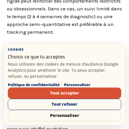
rigide peut renforcer des comportements restrictifs
ou obsessionnels. Dans ce cas, un suivi limité dans
le temps (2 à 4 semaines de diagnostic) ou une
approche semi-quantitative est préférable à un
tracking permanent.
COOKIES
Existe-t-il des alternatives au
Choisis ce que tu acceptes
suivi calorique strict ?
Nous utilisons des cookies de mesure d’audience (Google
Analytics) pour améliorer le site. Tu peux accepter,
Oui. Les principales alternatives sont la méthode
refuser, ou personnaliser.
des portions visuelles (utiliser sa main comme
Politique de confidentialité
·
Personnaliser
référence), la densité calorique (privilégier les
Tout accepter
aliments volumineux et peu caloriques), et le suivi
Tout refuser
du poids hebdomadaire comme indicateur indirect
du bilan énergétique. Ces approches sont moins
Personnaliser
précises mais permettent de maintenir un cadre
sans suivi chiffré quotidien.