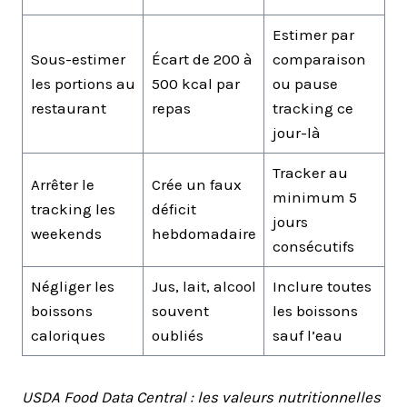
Estimer par
Sous-estimer
Écart de 200 à
comparaison
les portions au
500 kcal par
ou pause
restaurant
repas
tracking ce
jour-là
Tracker au
Arrêter le
Crée un faux
minimum 5
tracking les
déficit
jours
weekends
hebdomadaire
consécutifs
Négliger les
Jus, lait, alcool
Inclure toutes
boissons
souvent
les boissons
caloriques
oubliés
sauf l’eau
USDA Food Data Central : les valeurs nutritionnelles