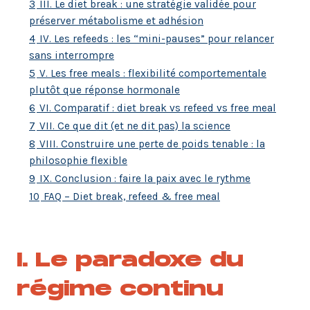
3
III. Le diet break : une stratégie validée pour
préserver métabolisme et adhésion
4
IV. Les refeeds : les “mini-pauses” pour relancer
sans interrompre
5
V. Les free meals : flexibilité comportementale
plutôt que réponse hormonale
6
VI. Comparatif : diet break vs refeed vs free meal
7
VII. Ce que dit (et ne dit pas) la science
8
VIII. Construire une perte de poids tenable : la
philosophie flexible
9
IX. Conclusion : faire la paix avec le rythme
10
FAQ – Diet break, refeed & free meal
I. Le paradoxe du
régime continu