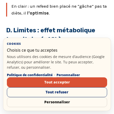
En clair : un refeed bien placé ne “gâche” pas ta
diète, il
l’optimise
.
D. Limites : effet métabolique
transitoire (<48h)
COOKIES
Choisis ce que tu acceptes
Comme pour le diet break, il ne faut pas idéaliser
Nous utilisons des cookies de mesure d’audience (Google
les refeeds.
Analytics) pour améliorer le site. Tu peux accepter,
Leur
impact hormonal est court
— la leptine, par
refuser, ou personnaliser.
exemple, revient à la baisse dès le lendemain du
Politique de confidentialité
·
Personnaliser
retour au déficit.
Tout accepter
Tout refuser
👉 Ce n’est donc
pas un remède métabolique
,
mais
un outil de maintien de performance et
Personnaliser
d’adhésion
.