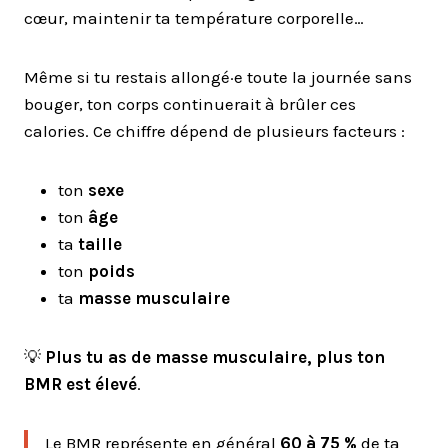
cœur, maintenir ta température corporelle…
Même si tu restais allongé·e toute la journée sans
bouger, ton corps continuerait à brûler ces
calories. Ce chiffre dépend de plusieurs facteurs :
ton
sexe
ton
âge
ta
taille
ton
poids
ta
masse musculaire
💡
Plus tu as de masse musculaire, plus ton
BMR est élevé
.
Le BMR représente en général
60 à 75 %
de ta