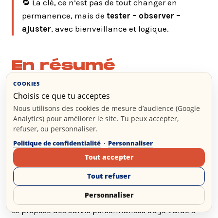
🔁 La clé, ce n’est pas de tout changer en
permanence, mais de
tester – observer –
ajuster
, avec bienveillance et logique.
En résumé
COOKIES
Ton plan nutritionnel est une
base
Choisis ce que tu acceptes
dynamique
, pas figée
Nous utilisons des cookies de mesure d’audience (Google
Le calcul est le point de départ, pas la
Analytics) pour améliorer le site. Tu peux accepter,
destination
refuser, ou personnaliser.
Tu es unique :
écoute ton corps autant que
Politique de confidentialité
·
Personnaliser
ta balance
Tout accepter
Tout refuser
🧠
Besoin d’un accompagnement pour ajuster
Personnaliser
tout ça plus finement ?
Je propose des suivis personnalisés où je t’aide à