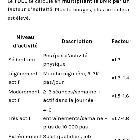
Le
TDEE
se calcule en
multipliant le BMR par un
facteur d’activité
. Plus tu bouges, plus ce facteur
est élevé.
Niveau
Description
Facteur
d’activité
Peu/pas d’activité
Sédentaire
×1.2
physique
Légèrement
Marche régulière, 5–7K
×1.3–1.4
actif
pas/jour
Modérément
2–3 séances/semaine +
×1.5–1.6
actif
actif dans la journée
4–6
Très actif
entraînements/semaine +
×1.7–1.8
plus de 10 000 pas
Extrêmement
Sport quotidien, job