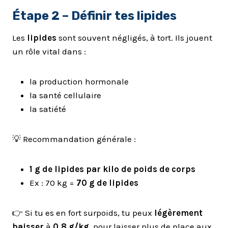
Étape 2 – Définir tes
lipides
Les
lipides
sont souvent négligés, à tort. Ils jouent
un rôle vital dans :
la production hormonale
la santé cellulaire
la satiété
💡 Recommandation générale :
1 g de lipides par kilo de poids de corps
Ex : 70 kg =
70 g de lipides
👉 Si tu es en fort surpoids, tu peux
légèrement
baisser
à
0,8 g/kg
, pour laisser plus de place aux